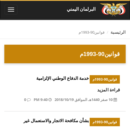
البرلمان اليمني
Toggle
igation
قوانين90-1993م
الرئيسية
قوانين90-1993م
خدمة الدفاع الوطني الإلزامية
قوانين90-1993م
قراءة المزيد
10 صفر 1440هـ الموافق 2018/10/19
9:40 PM
0
بشأن مكافحة الاتجار والاستعمال غير
قوانين90-1993م