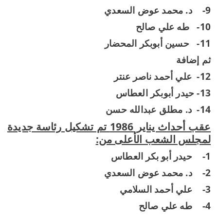
9-
د. محمد عوض السعدي
10-
طه علي صالح
11-
حسين أبوبكر المحضار
ثم إضافة
12-
علي أحمد ناصر عنتر
13- حيدر أبوبكر العطاس
14-
د. مطلق عبدالله حسن
عقب أحداث يناير 1986 تم تشكيل رئاسة جديدة
لمجلس الشعب الأعلى من:
1-
حيدر أبو بكر العطاس
2-
د. محمد عوض السعدي
3-
علي أحمد السلامي
4-
طه علي صالح