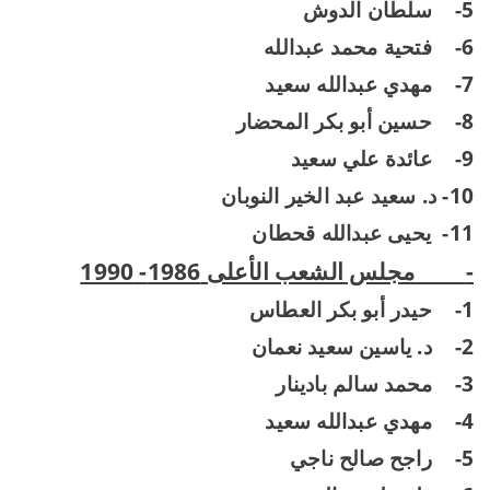
5-
سلطان الدوش
6-
فتحية محمد عبدالله
7-
مهدي عبدالله سعيد
8-
حسين أبو بكر المحضار
9-
عائدة علي سعيد
10- د. سعيد عبد الخير النوبان
11-
يحيى عبدالله قحطان
-
مجلس الشعب الأعلى 1986- 1990
1-
حيدر أبو بكر العطاس
2-
د. ياسين سعيد نعمان
3-
محمد سالم بادينار
4-
مهدي عبدالله سعيد
5-
راجح صالح ناجي