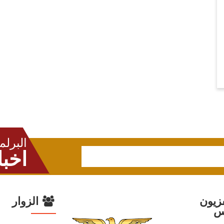
البرلم
اخبا
زيون
الزوار
س