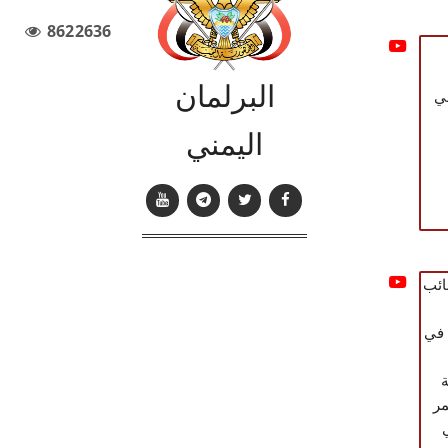
8622636
البرلمان
اليمني