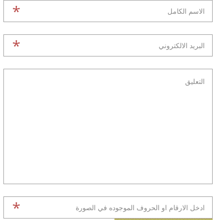
*
*
*