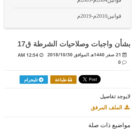
قوانين2004م-2009م
قوانين2010م-2019م
بشأن واجبات وصلاحيات الشرطة ق17
21 صفر 1440هـ الموافق 2018/10/30
12:54 AM
0
طباعة
تليجرام
لايوجد تفاصيل
الملف المرفق
مواضيع ذات صلة