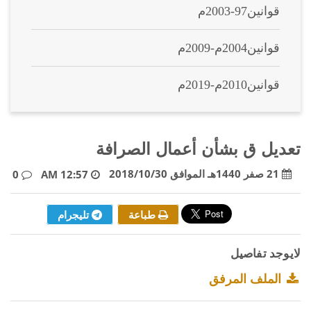
قوانين97-2003م
قوانين2004م-2009م
قوانين2010م-2019م
تعديل ق بشأن أعمال الصرافة
21 صفر 1440هـ الموافق 2018/10/30
0
12:57 AM
طباعة
تليجرام
لايوجد تفاصيل
الملف المرفق