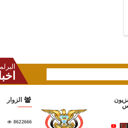
البرلم
اخبا
زيون
الزوار
س
8622666