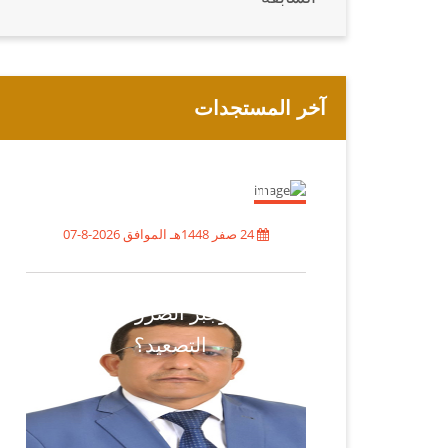
آخر المستجدات
مجلس النواب يُبارك العمليات
النوعية للقوات المسلحة اليمنية
باستهداف تحشيدات العدو
السعودي
24 صفر 1448هـ الموافق 2026-8-07
أيهما أنفع للقيادة السعودية
والمنطقة: التصالح مع الشعب
اليمني وجبر الضرر أم مواصلة
التصعيد؟